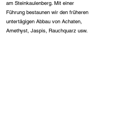
am Steinkaulenberg. Mit einer
Führung bestaunen wir den früheren
untertägigen Abbau von Achaten,
Amethyst, Jaspis, Rauchquarz usw.
Überall stecken die „Mandeln“ noch
im Gestein – aber: Klopfen verboten!
17.00 Uhr schaffen wir es noch
zusätzlich zum ursprünglichem
Programm ins Edelsteinmuseum von
Idar-Oberstein. Es war eine Pracht
durch 4 Stockwerke. 19.00 Uhr
Abendessen in unserem Hotel – auch
wieder vorzüglich!
Montag,
28.5.2012