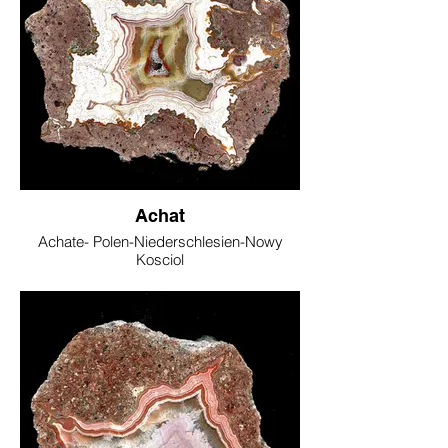
Achat
Achate- Polen-Niederschlesien-Nowy
Kosciol