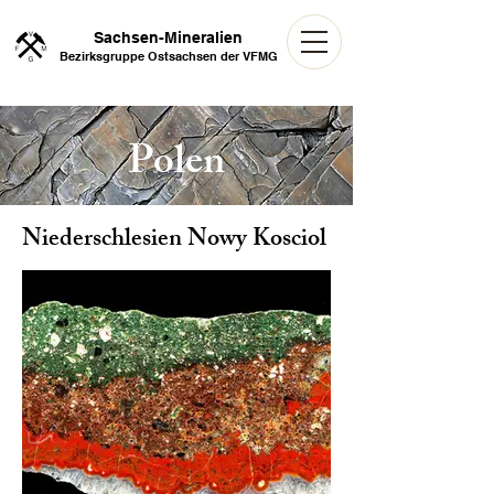
Sachsen-Mineralien
Bezirksgruppe Ostsachsen der VFMG
Polen
Niederschlesien Nowy Kosciol