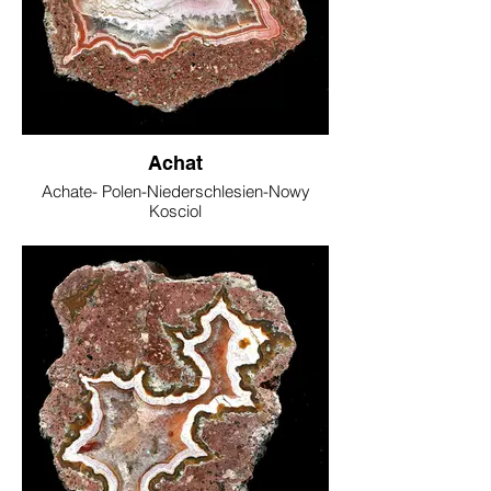
Achat
Achate- Polen-Niederschlesien-Nowy
Kosciol