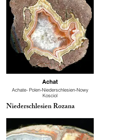
Achat
Achate- Polen-Niederschlesien-Nowy
Kosciol
Niederschlesien Rozana