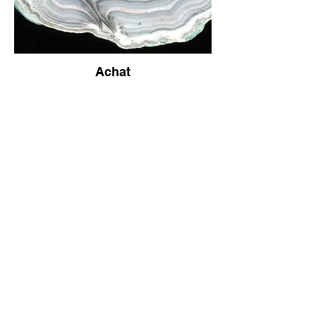
Achat
Achat-Polen-Niederschlesien- Rozana