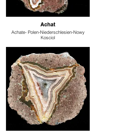
Achat
Achate- Polen-Niederschlesien-Nowy
Kosciol