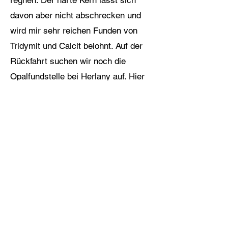
regnen. Der harte Kern lässt sich
davon aber nicht abschrecken und
wird mir sehr reichen Funden von
Tridymit und Calcit belohnt. Auf der
Rückfahrt suchen wir noch die
Opalfundstelle bei Herlany auf. Hier
gibt es einen frischen Schurf und so
können wir reichlich fleischfarbenen
und braunen Opal aufsammeln.
Durchnässt treten wir unsere
Rückfahrt an.
Den letzten Sammeltag besuchen wir
eine Chalcedonfundstelle in der Nähe
von Bystra auf. Nach einem längeren
Fußmarsch erreichen wir das