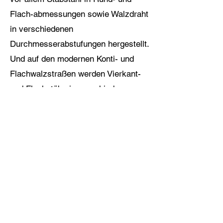
Flach-abmessungen sowie Walzdraht
in verschiedenen
Durchmesserabstufungen hergestellt.
Und auf den modernen Konti- und
Flachwalzstraßen werden Vierkant-
und Flachstäbe in verschiedenen
Abmessungen gewalzt – das alles
aus nächster Nähe anschauen zu
können, das war für uns schon sehr
beeindruckend!
Eine kleine Randbemerkung an
dieser Stelle: Während unseres
Rundgangs durch die verschieden
Werkhallen erinnerten sich einige